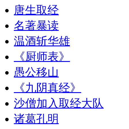
唐生取经
名著暴读
温酒斩华雄
《厨师表》
愚公移山
《九阴真经》
沙僧加入取经大队
诸葛孔明